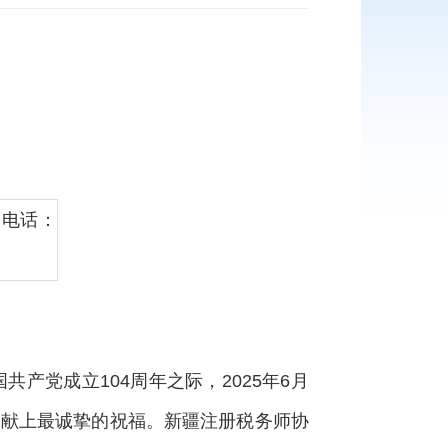
 电话：
党成立104周年之际，2025年6月
党献上最诚挚的祝福。新疆注册税务师协