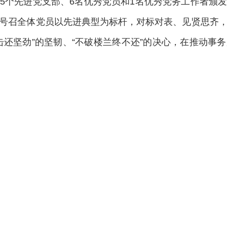
5个先进党支部、6名优秀党员和1名优秀党务工作者颁
号召全体党员以先进典型为标杆，对标对表、见贤思齐
击还坚劲”的坚韧、“不破楼兰终不还”的决心，在推动事