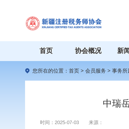
首页
协会概况
新
您所在的位置：
首页
>
会员服务
>
事务所
中瑞岳
时间：
2025-07-03
来源：