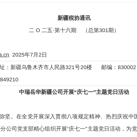
新疆税协通讯
二 O 二五·第十六期 （总第301期）
a.cn
2025年7月2日
址：新疆乌鲁木齐市人民路321号20楼 邮编：830002
8849210
中瑞岳华新疆公司开展“庆七一”主题党日活动
。在全党开展深入贯彻八项规定精神、热烈庆祝中国共产
疆分公司党支部精心组织开展“庆七一”主题党日活动，为