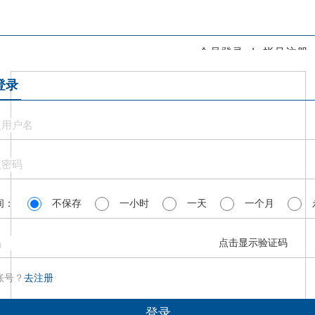
会员登录
|
帐号注册
登录
间：
不保存
一小时
一天
一个月
点击显示验证码