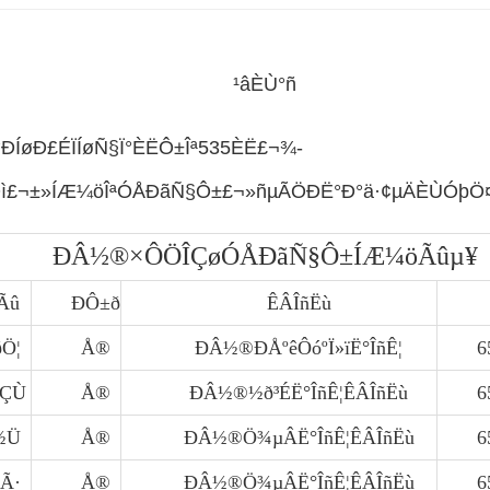
¹âÈÙ°ñ
øÐ£ÉÏÍøÑ§Ï°ÈËÔ±Îª535ÈË£¬¾­
ì£¬±»ÍÆ¼öÎªÓÅÐãÑ§Ô±£¬»ñµÃÖÐË°Ð­°ä·¢µÄÈÙÓþÖ¤
ÐÂ½®×ÔÖÎÇøÓÅÐãÑ§Ô±ÍÆ¼öÃûµ¥
Ãû
ÐÔ±ð
ÊÂÎñËù
ðÖ¦
Å®
ÐÂ½®ÐÅºêÔóºÏ»ïË°ÎñÊ¦
6
ðÇÙ
Å®
ÐÂ½®½ð³ÉË°ÎñÊ¦ÊÂÎñËù
6
½Ü
Å®
ÐÂ½®Ö¾µÂË°ÎñÊ¦ÊÂÎñËù
6
®Ã·
Å®
ÐÂ½®Ö¾µÂË°ÎñÊ¦ÊÂÎñËù
6