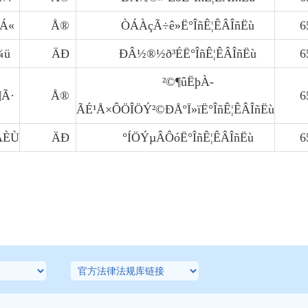
ãÁ«
Å®
ÒÁÀçÃ÷ê»Ë°ÎñÊ¦ÊÂÎñËù
6
¾ü
ÄÐ
ÐÂ½®½ð³ÉË°ÎñÊ¦ÊÂÎñËù
6
²©¶ûËþÀ­
¶Ã·
Å®
6
ÃÉ¹Å×ÔÖÎÖÝ²©ÐÅºÏ»ïË°ÎñÊ¦ÊÂÎñËù
ÂÈÙ
ÄÐ
°ÍÖÝµÂÔóË°ÎñÊ¦ÊÂÎñËù
6