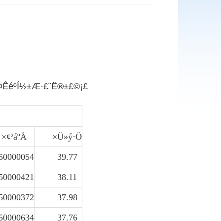
ÊéºÍ½±Æ·£¨Ë®±­£©¡£
×¢²áºÅ
×Ü»ý·Ö
50000054
39.77
50000421
38.11
50000372
37.98
50000634
37.76