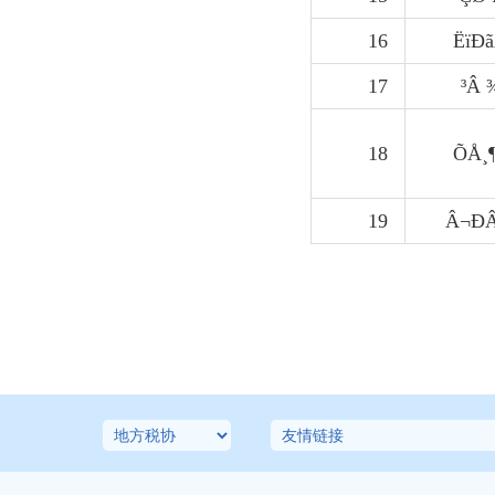
16
ËïÐ
17
³Â 
18
ÕÅ¸
19
Â¬Ð