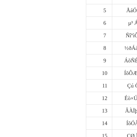
5
ÅáÓ
6
µ³ 
7
Ñîº
8
½ðÁ
9
ÁõÑ
10
ÍõÔ
11
Çú 
12
Éò×
13
ÂÀÏ
14
ÍõÓ
15
ÇØ 