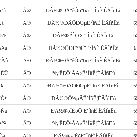
ñºì
Å®
ÐÂ½®ÐÅºêÔóºÏ»ïË°ÎñÊ¦ÊÂÎñËù
6
Áá
Å®
ÐÂ½®ÐÂÖÐÒµË°ÎñÊ¦ÊÂÎñËù
6
ìÔÆ
Å®
ÐÂ½®ÂÌÖÞË°ÎñÊ¦ÊÂÎñËù
6
áÁá
Å®
ÐÂ½®ÖÐË°¹ãÍ¨Ë°ÎñÊ¦ÊÂÎñËù
6
ÉÀû
ÄÐ
ÐÂ½®ÐÅºêÔóºÏ»ïË°ÎñÊ¦ÊÂÎñËù
6
ÆÉÜ
ÄÐ
°¢¿ËËÕ¹ÃÄ«Ë°ÎñÊ¦ÊÂÎñËù
6
Õä
Å®
ÐÂ½®ÐÂÖÐÒµË°ÎñÊ¦ÊÂÎñËù
6
ÚÓ¢
Å®
ÐÂ½®Ö¾µÂË°ÎñÊ¦ÊÂÎñËù
6
þÑà
Å®
ÐÂ½®öÎÈðÔ´Ë°ÎñÊ¦ÊÂÎñËù
6
À°²
ÄÐ
°¢¿ËËÕ¹ÃÄ«Ë°ÎñÊ¦ÊÂÎñËù
6
Ï¼
Å®
ÐÂ½®»ªÈðË°ÎñÊ¦ÊÂÎñËù
6