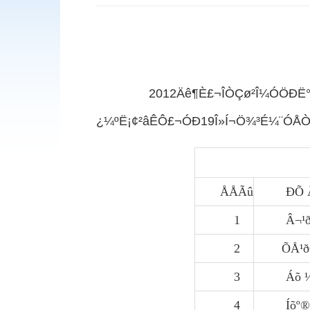
2012Äê¶È£¬ÎÒÇø²Î¼ÓÖÐË°Ð­Í
¿¼ºË¡¢²âÊÔ£¬ÓÐ19Î»Í¬Ö¾³É¼¨ÓÅÒ
ÅÅÃû
ÐÕ 
1
Â¬¹
2
ÕÅ¹
3
Áõ 
4
Íõº